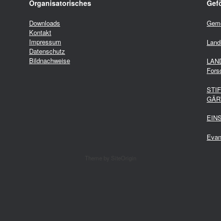
Organisatorisches
Gefö
Downloads
Geme
Kontakt
Impressum
Land
Datenschutz
Bildnachweise
LAND
Fors
STI
GÄR
EIN
Evan
Theme by
SiteOrigin